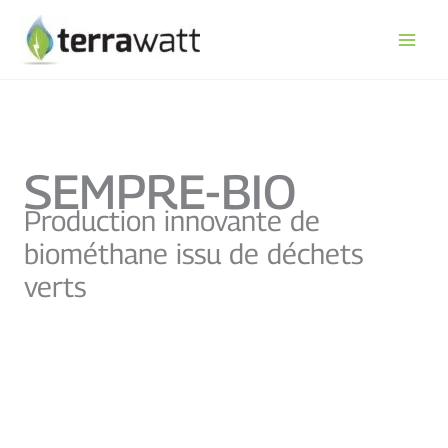
Aller
au
contenu
SEMPRE-BIO
Production innovante de
biométhane issu de déchets
verts